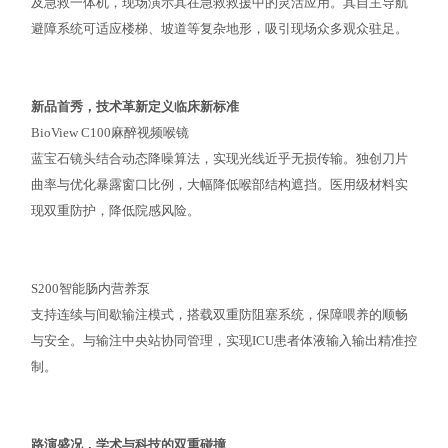
及急救一体机，现场演示其在急救救援中的灵活应用。其自主导航
避障系统可适应楼梯、坡道等复杂地形，吸引现场众多观众驻足。
新品首秀，技术革新定义临床新标准
BioView C100麻醉视频喉镜
蓝宝石镜头结合动态降噪算法，实现光线近乎无损传输。独创刀片
曲率与优化暴露窗口比例，大幅降低喉部结构遮挡。医用级材料实
现双重防护，降低院感风险。
S200智能肠内营养泵
支持连续与间歇输注模式，搭载双重防阻塞系统，保障喂养的顺畅
与安全。与输注中央站协同管理，实现ICU患者体液输入输出精准控
制。
路演盛况，学术与科技的双重碰撞