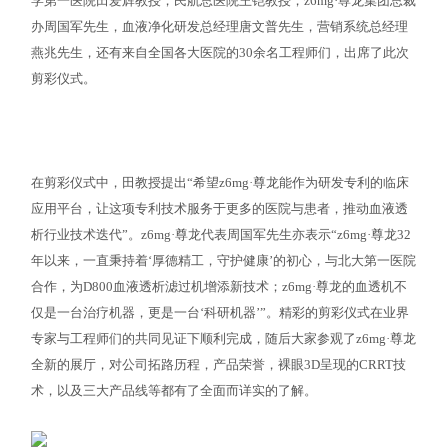
学第一医院田爱辉教授，民航总医院王铠教授，z6mg·尊龙集团总裁
办周国军先生，血液净化研发总经理唐文普先生，营销系统总经理
燕兆先生，还有来自全国各大医院的30余名工程师们，出席了此次
剪彩仪式。
在剪彩仪式中，田教授提出“希望z6mg·尊龙能作为研发专利的临床
应用平台，让这项专利技术服务于更多的医院与患者，推动血液透
析行业技术迭代”。z6mg·尊龙代表周国军先生亦表示“z6mg·尊龙32
年以来，一直秉持着‘厚德精工，守护健康’的初心，与北大第一医院
合作，为D800血液透析滤过机增添新技术；z6mg·尊龙的血透机不
仅是一台治疗机器，更是一台‘科研机器’”。精彩的剪彩仪式在业界
专家与工程师们的共同见证下顺利完成，随后大家参观了z6mg·尊龙
全新的展厅，对公司拓路历程，产品荣誉，裸眼3D呈现的CRRT技
术，以及三大产品线等都有了全面而详实的了解。