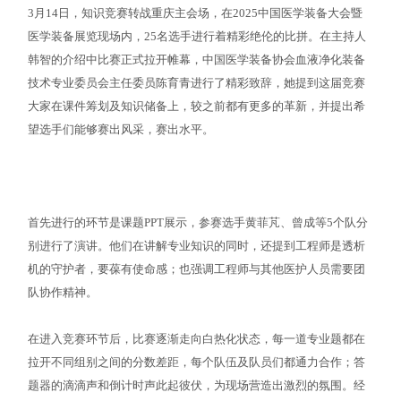
3月14日，知识竞赛转战重庆主会场，在2025中国医学装备大会暨
医学装备展览现场内，25名选手进行着精彩绝伦的比拼。在主持人
韩智的介绍中比赛正式拉开帷幕，中国医学装备协会血液净化装备
技术专业委员会主任委员陈育青进行了精彩致辞，她提到这届竞赛
大家在课件筹划及知识储备上，较之前都有更多的革新，并提出希
望选手们能够赛出风采，赛出水平。
首先进行的环节是课题PPT展示，参赛选手黄菲芃、曾成等5个队分
别进行了演讲。他们在讲解专业知识的同时，还提到工程师是透析
机的守护者，要葆有使命感；也强调工程师与其他医护人员需要团
队协作精神。
在进入竞赛环节后，比赛逐渐走向白热化状态，每一道专业题都在
拉开不同组别之间的分数差距，每个队伍及队员们都通力合作；答
题器的滴滴声和倒计时声此起彼伏，为现场营造出激烈的氛围。经