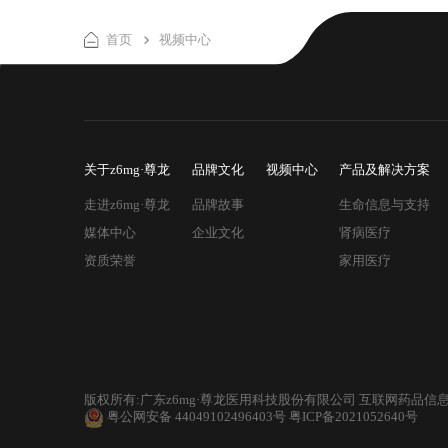
首页
视频中心
关于z6mg·尊龙
品牌文化
视频中心
产品及解决方案
走进z6mg·尊龙
品牌故事
生命信息与支持
媒体中心
企业文化
肾病医疗
资质荣誉
家用医疗
版权所有:广东z6mg·尊龙医用科技股份有限公司 互联网药品信息
粤公网安备 44049102496403号
粤ICP备2021052640号